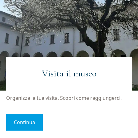
Visita il museo
Iscriviti alla newsletter
Organizza la tua visita. Scopri come raggiungerci.
Email
(Obbligatorio)
Continua
Privacy
Acconsento al trattamento dei dati personali
(Obbligatorio)
(Obbligatorio)