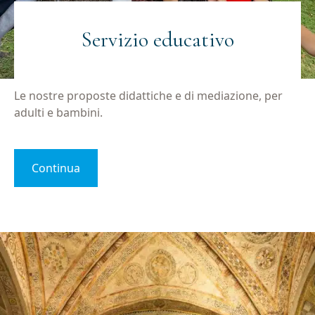
Privacy
Acconsento al trattamento dei dati personali
(Obbligatorio)
(Obbligatorio)
Servizio educativo
Materiale
Acconsento all'invio di materiale informativo
informativo
(Obbligatorio)
(Obbligatorio)
Le nostre proposte didattiche e di mediazione, per
adulti e bambini.
Continua