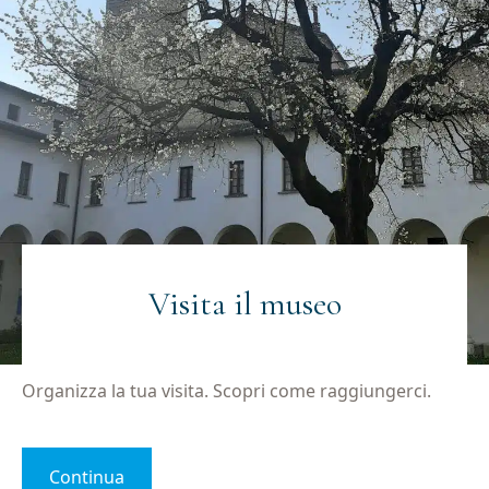
(Obbligatorio)
(Obbligatorio)
Materiale
Acconsento all'invio di materiale informativo
informativo
(Obbligatorio)
(Obbligatorio)
Visita il museo
Organizza la tua visita. Scopri come raggiungerci.
Continua