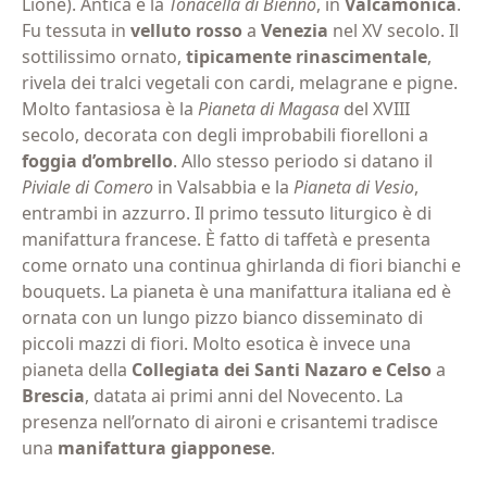
Lione). Antica è la
Tonacella di Bienno
, in
Valcamonica
.
Fu tessuta in
velluto rosso
a
Venezia
nel XV secolo. Il
sottilissimo ornato,
tipicamente rinascimentale
,
rivela dei tralci vegetali con cardi, melagrane e pigne.
Molto fantasiosa è la
Pianeta di Magasa
del XVIII
secolo, decorata con degli improbabili fiorelloni a
foggia d’ombrello
. Allo stesso periodo si datano il
Piviale di Comero
in Valsabbia e la
Pianeta di Vesio
,
entrambi in azzurro. Il primo tessuto liturgico è di
manifattura francese. È fatto di taffetà e presenta
come ornato una continua ghirlanda di fiori bianchi e
bouquets. La pianeta è una manifattura italiana ed è
ornata con un lungo pizzo bianco disseminato di
piccoli mazzi di fiori. Molto esotica è invece una
pianeta della
Collegiata dei Santi Nazaro e Celso
a
Brescia
, datata ai primi anni del Novecento. La
presenza nell’ornato di aironi e crisantemi tradisce
una
manifattura
giapponese
.