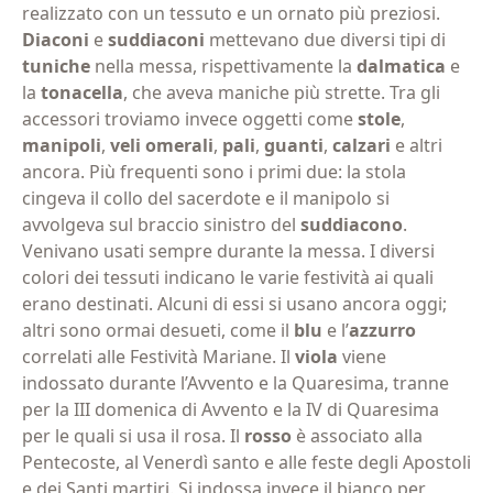
realizzato con un tessuto e un ornato più preziosi.
Diaconi
e
suddiaconi
mettevano due diversi tipi di
tuniche
nella messa, rispettivamente la
dalmatica
e
la
tonacella
, che aveva maniche più strette. Tra gli
accessori troviamo invece oggetti come
stole
,
manipoli
,
veli omerali
,
pali
,
guanti
,
calzari
e altri
ancora. Più frequenti sono i primi due: la stola
cingeva il collo del sacerdote e il manipolo si
avvolgeva sul braccio sinistro del
suddiacono
.
Venivano usati sempre durante la messa. I diversi
colori dei tessuti indicano le varie festività ai quali
erano destinati. Alcuni di essi si usano ancora oggi;
altri sono ormai desueti, come il
blu
e l’
azzurro
correlati alle Festività Mariane. Il
viola
viene
indossato durante l’Avvento e la Quaresima, tranne
per la III domenica di Avvento e la IV di Quaresima
per le quali si usa il rosa. Il
rosso
è associato alla
Pentecoste, al Venerdì santo e alle feste degli Apostoli
e dei Santi martiri. Si indossa invece il bianco per