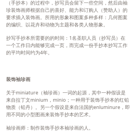
（手抄本）的过程中，抄写员会留下一些空间，然后由袖
珍装饰画师根据自己的喜好、能力和订购人（赞助人）的
要求插入装饰画。所用的形象和图案多种多样：几何图案
的编织、以花卉和动物为主题和各类人物形象。
抄写手抄本所需要的的时间：1名圣职人员（抄写员）在
一个工作日内能够完成一页，而完成一份手抄本抄写工作
的平均时间约为4年。
装饰袖珍画
关于
miniature
（袖珍画）一词的起源，其中一种假设是
来自拉丁文
minium，minio
；一种用于装饰手抄本的红铅
物质（铅丹）。另一个假设是来自法国的
enluminure
，即
用不同的小型图画来装饰手抄本的艺术。
袖珍画师：制作装饰手抄本袖珍画的人。