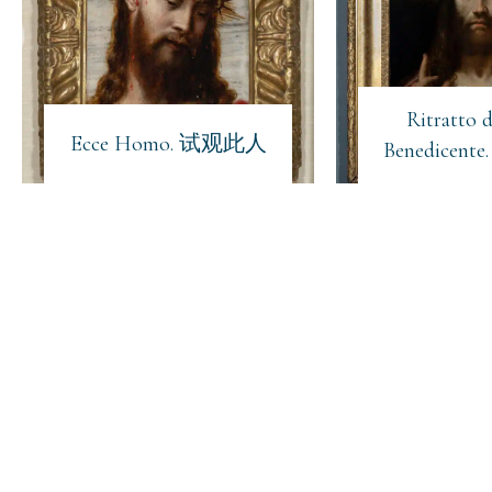
Ritratto d
Ecce Homo. 试观此人
Benedicen