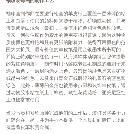
袖珍装饰画的制作工艺
袖珍画制作师在要进行绘画的羊皮纸上覆盖一层薄薄的粘
土和白垩；使用的颜料则来源于植物、矿物或动物，并与
蛋黄或蛋白混合。最初，主要使用红色和蓝色两种颜色。
后来，阿拉伯胶作为胶水的使用变得很普遍，因为这种物
质使颜色更鲜艳和具有更强的附着力，使得可用颜色的范
围大大扩展。最有价值的羊皮纸是用金银墨水所书写的，
并染上特别的绛红色（一种从海洋软体动物特定腺体提取
的紫红色物质）。制作时用马鬃或老鼠毛制成的细刷子来
涂抹颜色，一层层的涂抹上色。最昂贵的颜色是来自矿物
或昆虫的红色，以及来自青金石或磨碎的孔雀石的蓝色和
绿色；此外，薄薄的金箔也被用来点缀和装饰羊皮纸，通
过动物胶水粘在纸上；蜂蜜、藏红花黄花粉、亚美尼亚红
土也被常被使用。
当抄写员和袖珍画师完成他们的工作后，装订员将各个页
面缝合在一起，并为手抄本提供一个木质封面装订，上面
覆盖着皮革和贵金属。