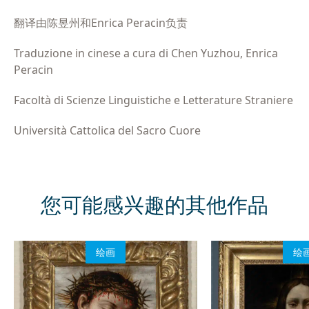
翻译由
陈昱州
和
Enrica Peracin
负责
Traduzione in cinese a cura di Chen Yuzhou, Enrica
Peracin
Facoltà di Scienze Linguistiche e Letterature Straniere
Università Cattolica del Sacro Cuore
您可能感兴趣的其他作品
绘画
绘