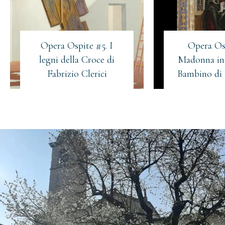
Materiale
Acconsento all'invio di materiale informativo
informativo
(Obbligatorio)
(Obbligatorio)
Opera Ospite #5. I
Opera Os
legni della Croce di
Madonna in 
Fabrizio Clerici
Bambino di 