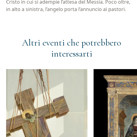
Cristo in cui si adempie l’attesa del Messia. Poco oltre,
in alto a sinistra, l’angelo porta l’annuncio ai pastori.
Altri eventi che potrebbero
interessarti
Iscriviti alla newsletter
Email
(Obbligatorio)
Privacy
Acconsento al trattamento dei dati personali
(Obbligatorio)
(Obbligatorio)