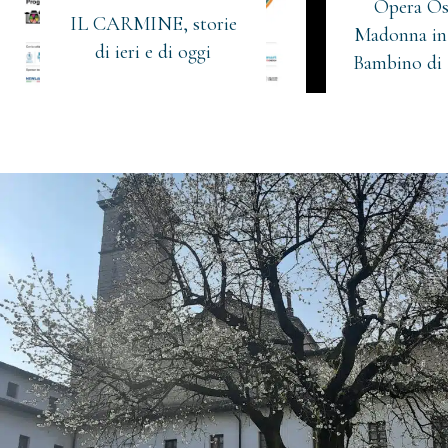
Opera Os
IL CARMINE, storie
Madonna in 
di ieri e di oggi
Bambino di 
Iscriviti alla newsletter