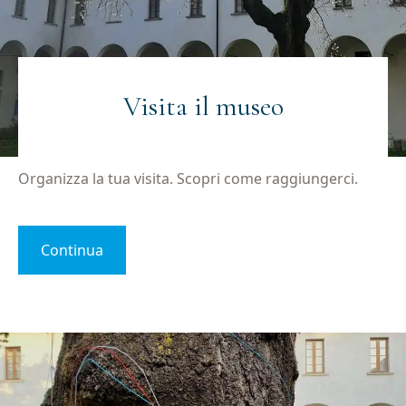
Email
(Obbligatorio)
Visita il museo
Privacy
Acconsento al trattamento dei dati personali
(Obbligatorio)
(Obbligatorio)
Materiale
Acconsento all'invio di materiale informativo
Organizza la tua visita. Scopri come raggiungerci.
informativo
(Obbligatorio)
(Obbligatorio)
Continua