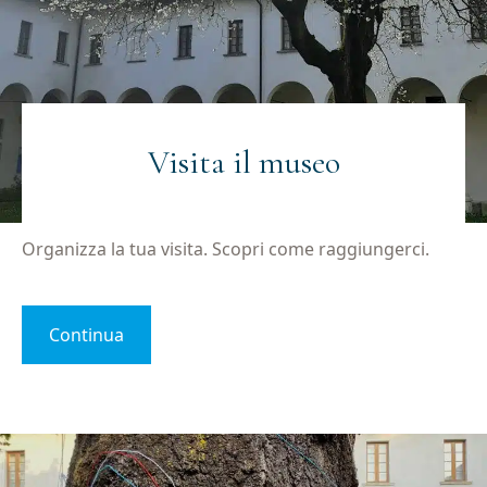
Email
(Obbligatorio)
Visita il museo
Privacy
Acconsento al trattamento dei dati personali
(Obbligatorio)
(Obbligatorio)
Materiale
Acconsento all'invio di materiale informativo
Organizza la tua visita. Scopri come raggiungerci.
informativo
(Obbligatorio)
(Obbligatorio)
Continua