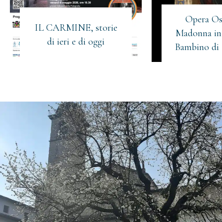
Opera Os
IL CARMINE, storie
Madonna in 
di ieri e di oggi
Bambino di 
Iscriviti alla newsletter