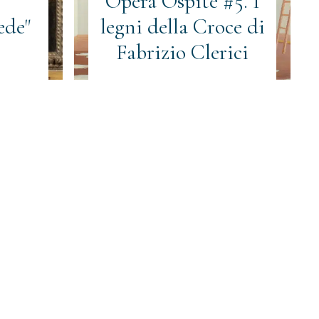
Opera Ospite #5. I
ede"
legni della Croce di
Fabrizio Clerici