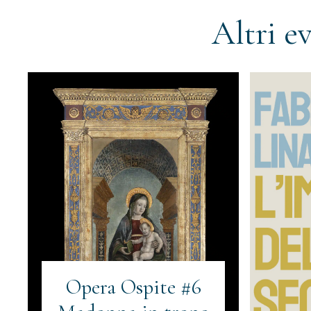
Altri e
Iscriviti 
Email
(Obbligato
Opera Ospite #6