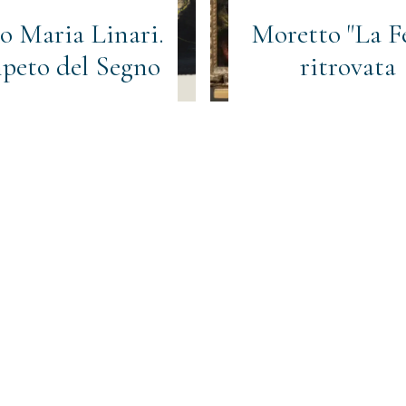
o Maria Linari.
Moretto "La F
al trattamento dei dati personali
(Obbligatorio)
mpeto del Segno
ritrovata
ll'invio di materiale informativo
(Obbligatorio)