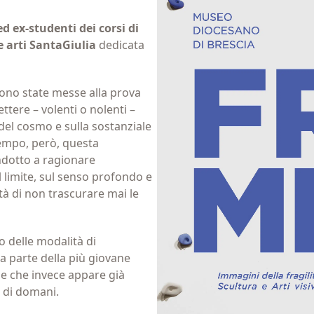
d ex-studenti dei corsi di
le arti SantaGiulia
dedicata
ono state messe alla prova
ttere – volenti o nolenti –
 del cosmo e sulla sostanziale
tempo, però, questa
ndotto a ragionare
l limite, sul senso profondo e
tà di non trascurare mai le
no delle modalità di
da parte della più giovane
a e che invece appare già
o di domani.