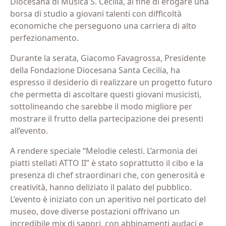
Diocesana di Musica S. Cecilia, al fine di erogare una
borsa di studio a giovani talenti con difficoltà
economiche che perseguono una carriera di alto
perfezionamento.
Durante la serata, Giacomo Favagrossa, Presidente
della Fondazione Diocesana Santa Cecilia, ha
espresso il desiderio di realizzare un progetto futuro
che permetta di ascoltare questi giovani musicisti,
Iscriviti alla newsletter
sottolineando che sarebbe il modo migliore per
mostrare il frutto della partecipazione dei presenti
all’evento.
Email
(Obbligatorio)
A rendere speciale “Melodie celesti. L’armonia dei
piatti stellati ATTO II” è stato soprattutto il cibo e la
presenza di chef straordinari che, con generosità e
creatività, hanno deliziato il palato del pubblico.
Privacy
Acconsento al trattamento dei dati personali
L’evento è iniziato con un aperitivo nel porticato del
(Obbligatorio)
(Obbligatorio)
museo, dove diverse postazioni offrivano un
Materiale
Acconsento all'invio di materiale informativo
incredibile mix di sapori, con abbinamenti audaci e