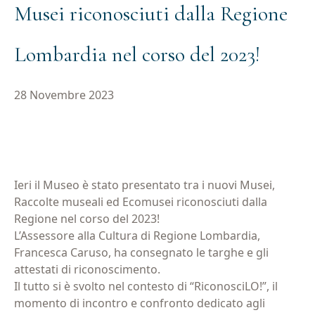
Musei riconosciuti dalla Regione
Lombardia nel corso del 2023!
28 Novembre 2023
Ieri il Museo è stato presentato tra i nuovi Musei,
Iscriviti alla newsletter
Raccolte museali ed Ecomusei riconosciuti dalla
Regione nel corso del 2023!
L’Assessore alla Cultura di Regione Lombardia,
Email
(Obbligatorio)
Francesca Caruso, ha consegnato le targhe e gli
attestati di riconoscimento.
Il tutto si è svolto nel contesto di “RiconosciLO!”, il
momento di incontro e confronto dedicato agli
Privacy
Acconsento al trattamento dei dati personali