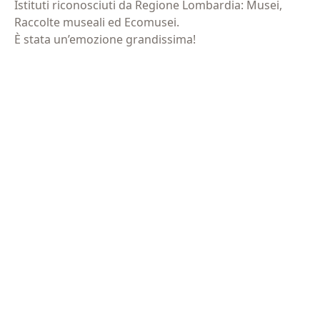
Istituti riconosciuti da Regione Lombardia: Musei,
(Obbligatorio)
(Obbligatorio)
Raccolte museali ed Ecomusei.
È stata un’emozione grandissima!
Materiale
Acconsento all'invio di materiale informativo
informativo
(Obbligatorio)
(Obbligatorio)