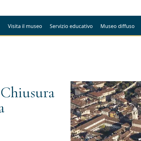
i
Visita il museo
Servizio educativo
Museo diffuso
 Chiusura
a