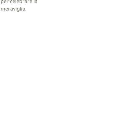
per celebrare la
al trattamento dei dati personali
 meraviglia.
(Obbligatorio)
ll'invio di materiale informativo
(Obbligatorio)