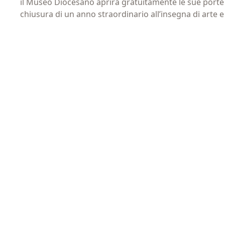
il Museo Diocesano aprirà gratuitamente le sue porte 
Privacy
Acconsento 
chiusura di un anno straordinario all’insegna di arte e
(Obbligatorio)
Materiale
Acconsento a
informativo
(Obbligatorio)