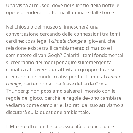
Una visita al museo, dove nel silenzio della notte le
opere prenderanno forma illuminate dalle torce
Nel chiostro del museo si innescherà una
conversazione cercando delle connessioni tra temi
cardine: cosa lega il
climate change
ai giovani, che
Iscriviti alla newsletter
relazione esiste tra il cambiamento climatico e il
seminatore di van Gogh? Chiariti i temi fondamentali
si creeranno dei modi per agire sull’emergenza
Email
(Obbligatorio)
climatica attraverso un’attività di gruppo dove si
creeranno dei modi creativi per far fronte al
climate
change,
partendo da una frase detta da Greta
Thunberg: non possiamo salvare il mondo con le
Privacy
Acconsento al trattamento dei dati personali
regole del gioco, perché le regole devono cambiare,
(Obbligatorio)
(Obbligatorio)
vediamo come cambiarle. Ispirati dal suo attivismo si
Materiale
Acconsento all'invio di materiale informativo
discuterà sulla questione ambientale.
informativo
(Obbligatorio)
Il Museo offre anche la possibilità di concordare
(Obbligatorio)