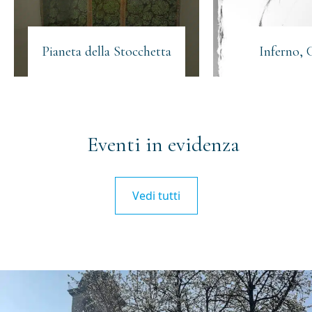
Pianeta della Stocchetta
Inferno, 
Eventi in evidenza
Vedi tutti
Iscriviti alla newsletter
Email
(Obbligatorio)