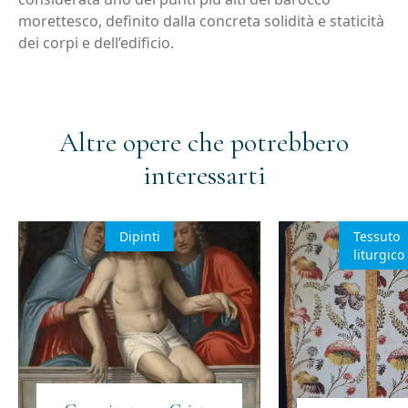
morettesco, definito dalla concreta solidità e staticità
dei corpi e dell’edificio.
Iscriviti alla newsletter
Email
(Obbligatorio)
Altre opere che potrebbero
interessarti
Privacy
Acconsento al trattamento dei dati personali
(Obbligatorio)
(Obbligatorio)
Dipinti
Tessuto
Materiale
Acconsento all'invio di materiale informativo
liturgico
informativo
(Obbligatorio)
(Obbligatorio)