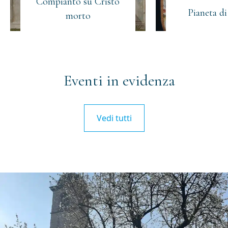
Compianto su Cristo
Pianeta d
morto
Eventi in evidenza
Vedi tutti