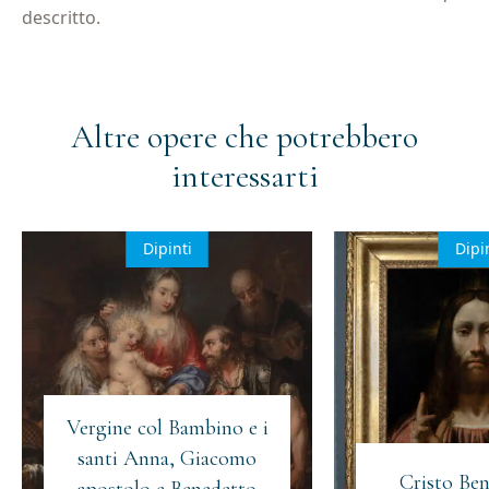
descritto.
Altre opere che potrebbero
interessarti
Dipinti
Dipi
Vergine col Bambino e i
santi Anna, Giacomo
Cristo Ben
apostolo e Benedetto