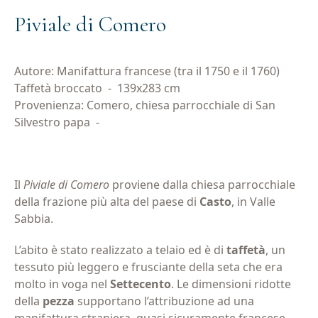
Piviale di Comero
Autore: Manifattura francese (tra il 1750 e il 1760)
Taffetà broccato
-
139x283 cm
Provenienza: Comero, chiesa parrocchiale di San
Silvestro papa
-
Il
Piviale di Comero
proviene dalla chiesa parrocchiale
della frazione più alta del paese di
Casto
, in Valle
Sabbia.
L’abito è stato realizzato a telaio ed è di
taffetà
, un
tessuto più leggero e frusciante della seta che era
molto in voga nel
Settecento
. Le dimensioni ridotte
della
pezza
supportano l’attribuzione ad una
manifattura straniera, quasi sicuramente francese.