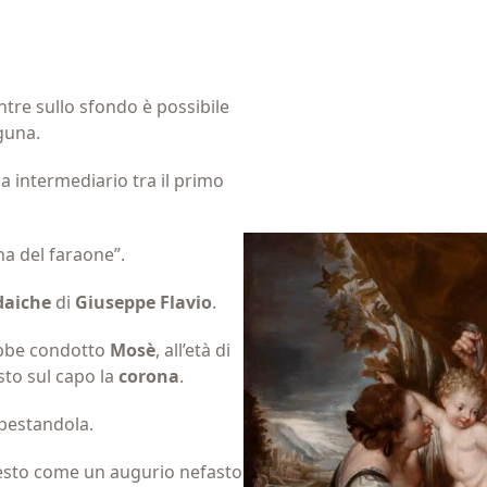
ntre sullo sfondo è possibile
aguna.
a intermediario tra il primo
a del faraone”.
udaiche
di
Giuseppe Flavio
.
ebbe condotto
Mosè
, all’età di
osto sul capo la
corona
.
lpestandola.
gesto come un augurio nefasto