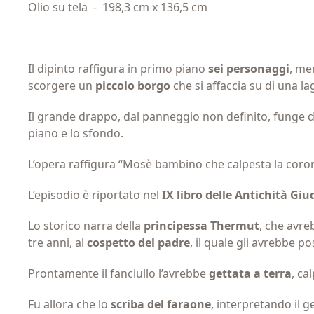
Olio su tela
-
198,3 cm x 136,5 cm
Il dipinto raffigura in primo piano
sei personaggi
, me
scorgere un
piccolo borgo
che si affaccia su di una l
Il grande drappo, dal panneggio non definito, funge d
piano e lo sfondo.
L’opera raffigura “Mosè bambino che calpesta la coron
L’episodio è riportato nel
IX libro delle Antichità Gi
Lo storico narra della
principessa Thermut
, che avr
tre anni, al
cospetto del padre
, il quale gli avrebbe p
Prontamente il fanciullo l’avrebbe
gettata a terra
, ca
Fu allora che lo
scriba del faraone
, interpretando il 