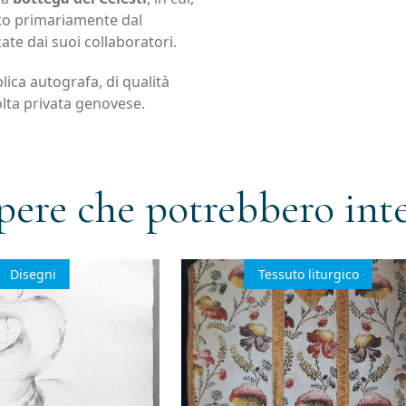
pato primariamente dal
ate dai suoi collaboratori.
lica autografa, di qualità
lta privata genovese.
alla newsletter
pere che potrebbero inte
rio)
Disegni
Tessuto liturgico
al trattamento dei dati personali
(Obbligatorio)
ll'invio di materiale informativo
(Obbligatorio)