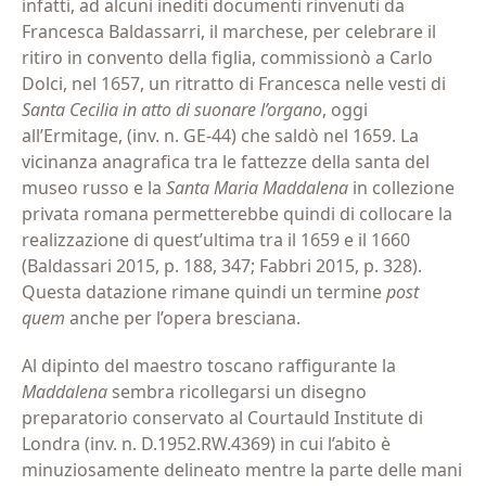
infatti, ad alcuni inediti documenti rinvenuti da
Francesca Baldassarri, il marchese, per celebrare il
ritiro in convento della figlia, commissionò a Carlo
Dolci, nel 1657, un ritratto di Francesca nelle vesti di
Santa Cecilia in atto di suonare l’organo
, oggi
all’Ermitage, (inv. n. GE-44) che saldò nel 1659. La
vicinanza anagrafica tra le fattezze della santa del
museo russo e la
Santa Maria Maddalena
in collezione
privata romana permetterebbe quindi di collocare la
realizzazione di quest’ultima tra il 1659 e il 1660
(Baldassari 2015, p. 188, 347; Fabbri 2015, p. 328).
Questa datazione rimane quindi un termine
post
quem
anche per l’opera bresciana.
Al dipinto del maestro toscano raffigurante la
Maddalena
sembra ricollegarsi un disegno
preparatorio conservato al Courtauld Institute di
Londra (inv. n. D.1952.RW.4369) in cui l’abito è
minuziosamente delineato mentre la parte delle mani