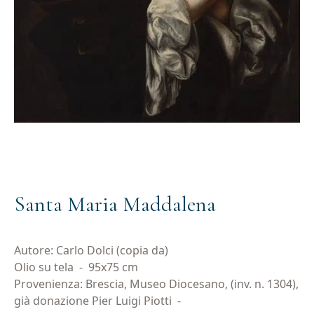
Santa Maria Maddalena
Autore: Carlo Dolci (copia da)
Olio su tela
-
95x75 cm
Provenienza: Brescia, Museo Diocesano, (inv. n. 1304),
già donazione Pier Luigi Piotti
-