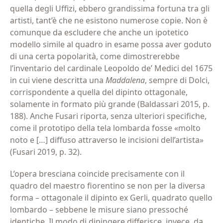
quella degli Uffizi, ebbero grandissima fortuna tra gli
artisti, tant’è che ne esistono numerose copie. Non è
comunque da escludere che anche un ipotetico
modello simile al quadro in esame possa aver goduto
di una certa popolarità, come dimostrerebbe
l’inventario del cardinale Leopoldo de’ Medici del 1675
in cui viene descritta una
Maddalena
, sempre di Dolci,
corrispondente a quella del dipinto ottagonale,
solamente in formato più grande (Baldassari 2015, p.
188). Anche Fusari riporta, senza ulteriori specifiche,
come il prototipo della tela lombarda fosse «molto
noto e […] diffuso attraverso le incisioni dell’artista»
(Fusari 2019, p. 32).
L’opera bresciana coincide precisamente con il
quadro del maestro fiorentino se non per la diversa
forma – ottagonale il dipinto ex Gerli, quadrato quello
lombardo – sebbene le misure siano pressoché
identiche. Il modo di dipingere differisce, invece, da