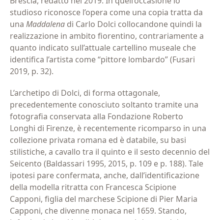
Brescia, redatto nel 2019. In quell’occasione lo
studioso riconosce l’opera come una copia tratta da
una
Maddalena
di Carlo Dolci collocandone quindi la
realizzazione in ambito
fiorentino, contrariamente a
quanto indicato sull’attuale cartellino museale che
identifica l’artista come “pittore lombardo” (Fusari
2019, p. 32).
L’archetipo di Dolci, di forma ottagonale,
precedentemente conosciuto soltanto tramite una
fotografia conservata alla Fondazione Roberto
Longhi di Firenze, è recentemente ricomparso in una
collezione privata romana ed è databile, su basi
stilistiche, a cavallo tra il quinto e il sesto decennio del
Seicento (Baldassari 1995, 2015, p. 109 e p. 188). Tale
ipotesi pare confermata, anche, dall’identificazione
della modella ritratta con Francesca Scipione
Capponi, figlia del marchese Scipione di Pier Maria
Capponi, che divenne monaca nel 1659. Stando,