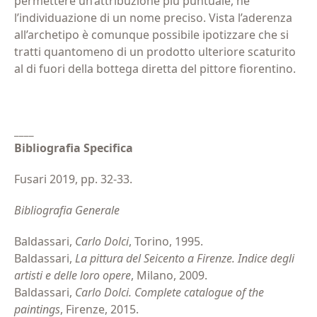
permettere un’attribuzione più puntuale, né
l’individuazione di un nome preciso. Vista l’aderenza
all’archetipo è comunque possibile ipotizzare che si
Privacy
Acconsento al trattamento dei dati personali
(Obbliga
tratti quantomeno di un prodotto ulteriore scaturito
(Obbligatorio)
al di fuori della bottega diretta del pittore fiorentino.
Materiale
Acconsento all'invio di materiale informativo
(Obbliga
informativo
(Obbligatorio)
____
Bibliografia Specifica
Fusari 2019, pp. 32-33.
Bibliografia Generale
Baldassari,
Carlo Dolci
, Torino, 1995.
Baldassari,
La pittura del Seicento a Firenze. Indice degli
artisti e delle loro opere
, Milano, 2009.
Baldassari,
Carlo Dolci. Complete catalogue of the
paintings
, Firenze, 2015.