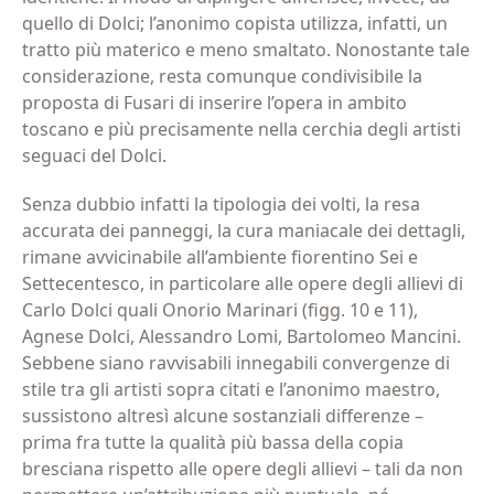
quello di Dolci; l’anonimo copista utilizza, infatti, un
tratto più materico e meno smaltato. Nonostante tale
considerazione, resta comunque condivisibile la
proposta di Fusari di inserire l’opera in ambito
toscano e più precisamente nella cerchia degli artisti
seguaci del Dolci.
Senza dubbio infatti la tipologia dei volti, la resa
accurata dei panneggi, la cura maniacale dei dettagli,
rimane avvicinabile all’ambiente fiorentino Sei e
Settecentesco, in particolare alle opere degli allievi di
Carlo Dolci quali Onorio Marinari (figg. 10 e 11),
Agnese Dolci, Alessandro Lomi, Bartolomeo Mancini.
Sebbene siano ravvisabili innegabili convergenze di
Iscriviti alla newsletter
stile tra gli artisti sopra citati e l’anonimo maestro,
sussistono altresì alcune sostanziali differenze –
prima fra tutte la qualità più bassa della copia
Email
(Obbligatorio)
bresciana rispetto alle opere degli allievi – tali da non