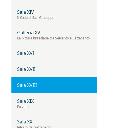
Iscriviti 
Sala XIV
Il Ciclo di San Giuseppe
Email
(Obbligato
Galleria XV
La pittura bresciana tra Seicento e Settecento
Sala XVI
Privacy
Acconsento 
(Obbligatorio)
Materiale
Acconsento a
Sala XVII
informativo
(Obbligatorio)
Sala XVIII
Sala XIX
Ex voto
Sala XX
Ritratti del Settecento