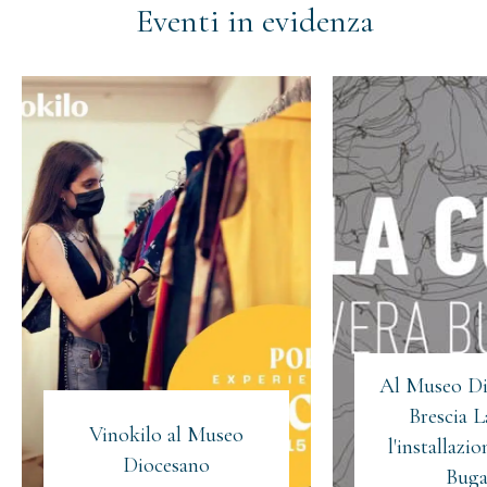
Eventi in evidenza
Al Museo Di
Brescia L
Vinokilo al Museo
l'installazi
Iscriviti alla newsletter
Diocesano
Buga