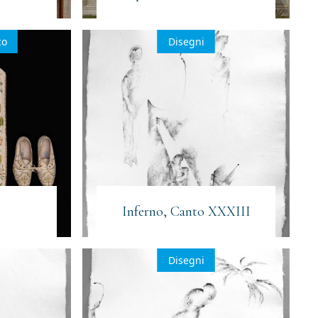
co
Disegni
Inferno, Canto XXXIII
Disegni