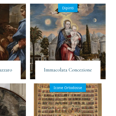
Dipinti
azzaro
Immacolata Concezione
Icone Ortodosse