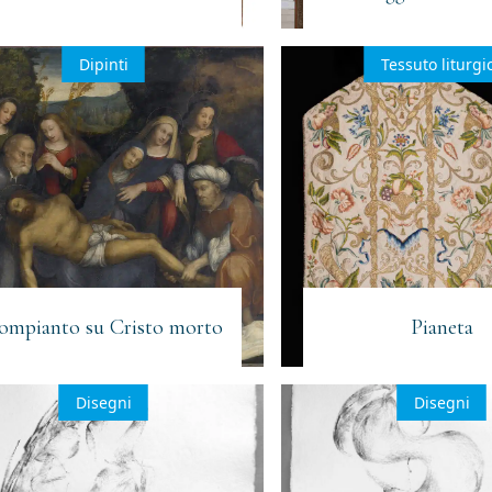
alla newsletter
Dipinti
Tessuto liturgi
rio)
al trattamento dei dati personali
(Obbligatorio)
ll'invio di materiale informativo
(Obbligatorio)
ompianto su Cristo morto
Pianeta
Disegni
Disegni