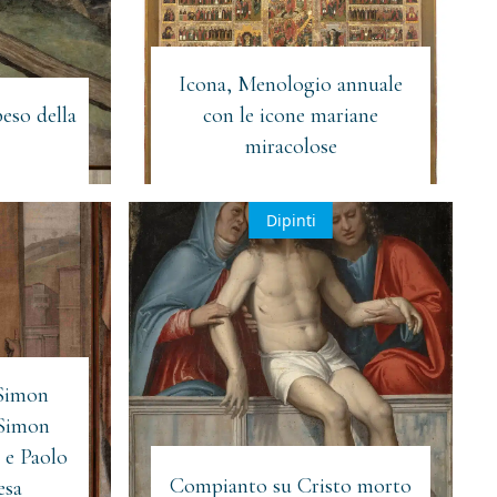
Icona, Menologio annuale
peso della
con le icone mariane
miracolose
Dipinti
 Simon
Simon
 e Paolo
Compianto su Cristo morto
esa