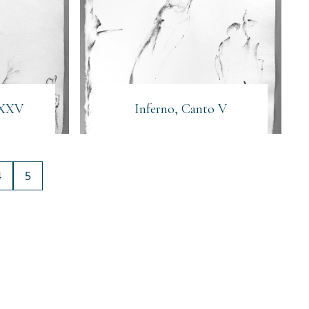
 XXV
Inferno, Canto V
4
5