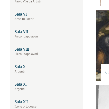
Paolo VI e gli Artisti
Iscriviti 
Sala VI
Anselm Roehr
Email
(Obbligato
Sala VII
Piccoli capolavori
Privacy
Acconsento 
Sala VIII
(Obbligatorio)
Materiale
Acconsento a
Piccoli capolavori
informativo
(Obbligatorio)
Sala X
Argenti
C
Sala XI
Argenti
Sala XII
Icone ortodosse