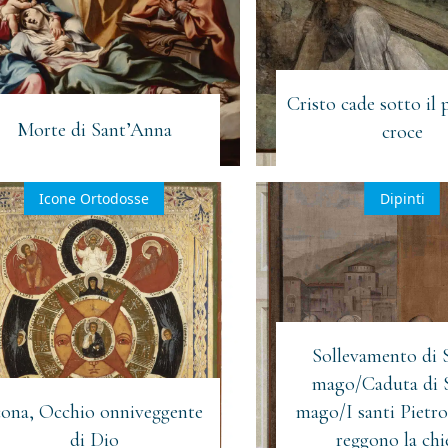
Cristo cade sotto il 
Morte di Sant’Anna
croce
Icone Ortodosse
Dipinti
Sollevamento di
mago/Caduta di 
cona, Occhio onniveggente
mago/I santi Pietro
di Dio
reggono la chi