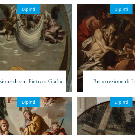
Dipinti
Dipinti
sione di san Pietro a Giaffa
Resurrezione di L
Dipinti
Dipinti