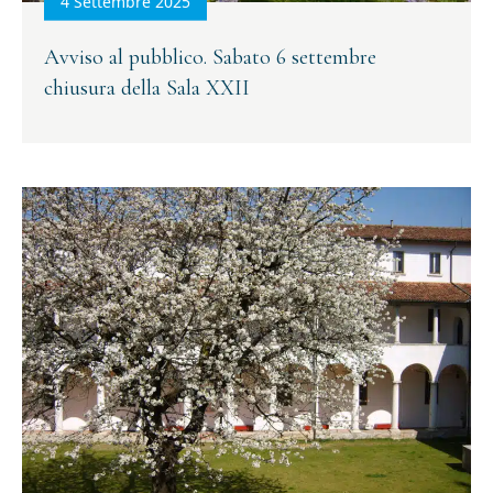
4 Settembre 2025
(Obbligatorio)
(Obbligatorio)
Avviso al pubblico. Sabato 6 settembre
Materiale
Acconsento all'invio di materiale informativo
informativo
chiusura della Sala XXII
(Obbligatorio)
(Obbligatorio)